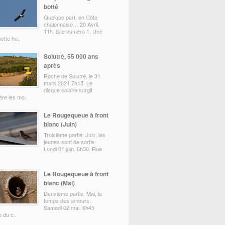
botté
Quelque part, en Côte
chalonnaise… 20 Avril.
11h. Site numéro 1. Une
ette hu..
Solutré, 55 000 ans
après
Roche de Solutré, le 31
mars 2021 7h15. Le
disque solaire surgit
ère les mo..
Le Rougequeue à front
blanc (Juin)
Troisième partie: Juin, les
jeunes sont de sortie.
Lundi 01 juin. 6h30. Rue
Le Rougequeue à front
blanc (Mai)
Deuxième partie: Mai, le
temps des amours.
Samedi 02 mai. 6h45
 du c..