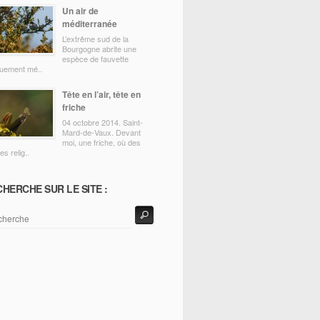
Un air de
méditerranée
L’extrême sud de la
Bourgogne abrite une
espèce de fauvette
quement mé..
Tête en l’air, tête en
friche
04 octobre 2014. Saint-
Mard-de-Vaux. Devant
moi, une friche, où des
s relig..
HERCHE SUR LE SITE :