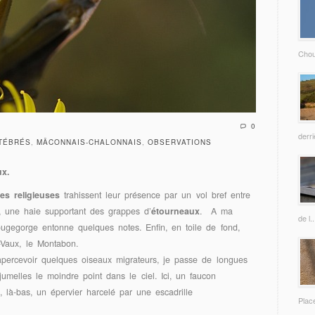
Chou
0
derri
RTÉBRÉS
,
MÂCONNAIS-CHALONNAIS
,
OBSERVATIONS
ux.
es religieuses
trahissent leur présence par un vol bref entre
, une haie supportant des grappes d’
étourneaux
. A ma
de l..
ugegorge entonne quelques notes. Enfin, en toile de fond,
-Vaux, le Montabon.
’apercevoir quelques oiseaux migrateurs, je passe de longues
 jumelles le moindre point dans le ciel. Ici, un faucon
, là-bas, un épervier harcelé par une escadrille
Place