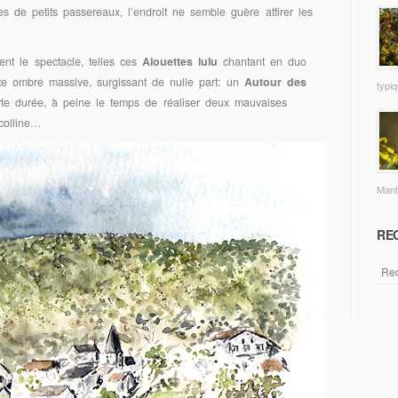
 de petits passereaux, l’endroit ne semble guère attirer les
nt le spectacle, telles ces
Alouettes lulu
chantant en duo
te ombre massive, surgissant de nulle part: un
Autour des
typi
urte durée, à peine le temps de réaliser deux mauvaises
 colline…
Mante
REC