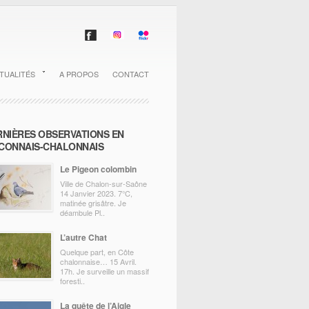
TUALITÉS
A PROPOS
CONTACT
RNIÈRES OBSERVATIONS EN
CONNAIS-CHALONNAIS
Le Pigeon colombin
Ville de Chalon-sur-Saône
14 Janvier 2023. 7°C,
matinée grisâtre. Je
déambule Pl..
L’autre Chat
Quelque part, en Côte
chalonnaise… 15 Avril.
17h. Je surveille un massif
foresti..
La quête de l’Aigle