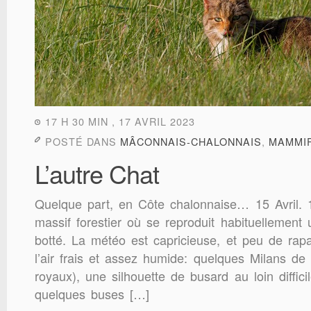
17 H 30 MIN , 17 AVRIL 2023
POSTÉ DANS
MÂCONNAIS-CHALONNAIS
,
MAMMI
L’autre Chat
Quelque part, en Côte chalonnaise… 15 Avril. 1
massif forestier où se reproduit habituellement 
botté. La météo est capricieuse, et peu de rap
l’air frais et assez humide: quelques Milans de
royaux), une silhouette de busard au loin difficile
quelques buses […]