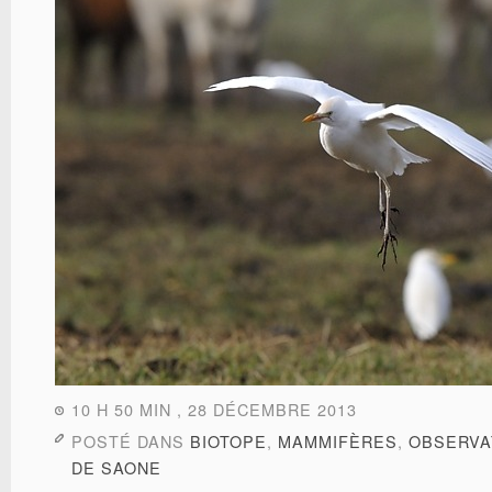
10 H 50 MIN , 28 DÉCEMBRE 2013
POSTÉ DANS
BIOTOPE
,
MAMMIFÈRES
,
OBSERVA
DE SAONE