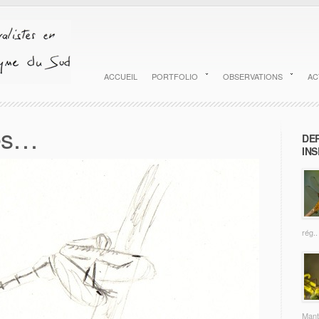
ACCUEIL
PORTFOLIO
OBSERVATIONS
AC
es…
DE
INS
rég..
Mante