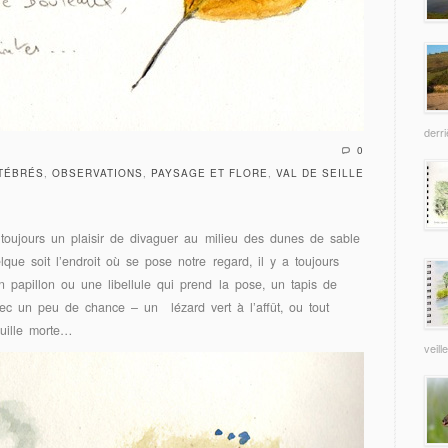
derri
0
RTÉBRÉS
,
OBSERVATIONS
,
PAYSAGE ET FLORE
,
VAL DE SEILLE
t toujours un plaisir de divaguer au milieu des dunes de sable
ue soit l’endroit où se pose notre regard, il y a toujours
n papillon ou une libellule qui prend la pose, un tapis de
ec un peu de chance – un lézard vert à l’affût, ou tout
euille morte…
veill