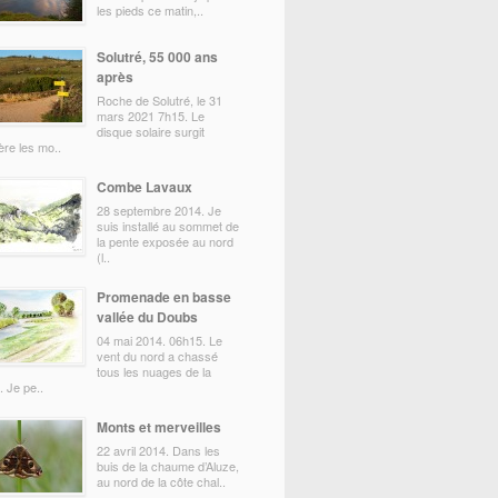
les pieds ce matin,..
Solutré, 55 000 ans
après
Roche de Solutré, le 31
mars 2021 7h15. Le
disque solaire surgit
ère les mo..
Combe Lavaux
28 septembre 2014. Je
suis installé au sommet de
la pente exposée au nord
(l..
Promenade en basse
vallée du Doubs
04 mai 2014. 06h15. Le
vent du nord a chassé
tous les nuages de la
e. Je pe..
Monts et merveilles
22 avril 2014. Dans les
buis de la chaume d’Aluze,
au nord de la côte chal..