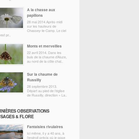
A la chasse aux
papillons
28 mai 2014 Après-midi
sur les hauteurs de
Chassey-le-Camp. Le ciel
 est pr..
Monts et merveilles
22 avril 2014. Dans les
buis de la chaume d’Aluze,
au nord de la côte chal..
Sur la chaume de
Russilly
28 septembre 2013.
Départ au pied de l’église
de Russilly, direction « La..
RNIÈRES OBSERVATIONS
YSAGES & FLORE
Fantaisies rivulaires
Ici même, il y a 40 ans, à
l’endroit précis où je pose