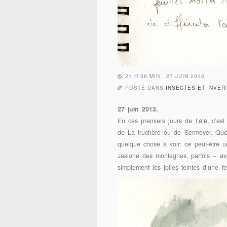
21 H 38 MIN , 27 JUIN 2013
POSTÉ DANS
INSECTES ET INVE
27 juin 2013.
En ces premiers jours de l’été, c’es
de La truchère ou de Sermoyer. Quelq
quelque chose à voir: ce peut-être u
Jasione des montagnes, parfois – av
simplement les jolies teintes d’une f