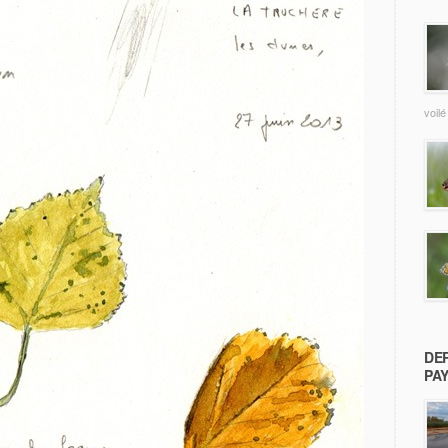
voilé
DE
PA