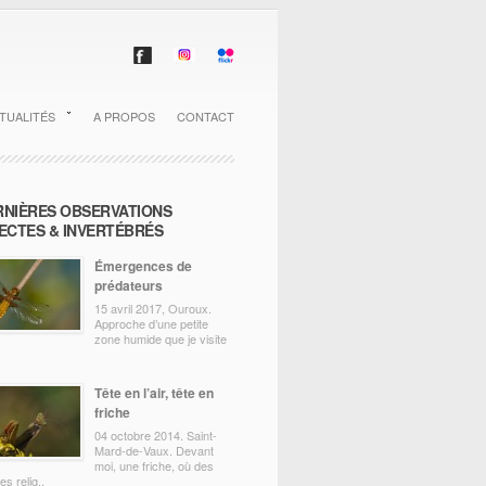
TUALITÉS
A PROPOS
CONTACT
RNIÈRES OBSERVATIONS
ECTES & INVERTÉBRÉS
Émergences de
prédateurs
15 avril 2017, Ouroux.
Approche d’une petite
zone humide que je visite
Tête en l’air, tête en
friche
04 octobre 2014. Saint-
Mard-de-Vaux. Devant
moi, une friche, où des
s relig..