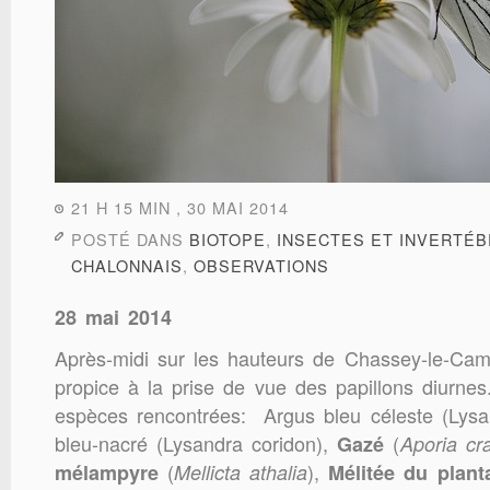
21 H 15 MIN , 30 MAI 2014
POSTÉ DANS
BIOTOPE
,
INSECTES ET INVERTÉ
CHALONNAIS
,
OBSERVATIONS
28 mai 2014
Après-midi sur les hauteurs de Chassey-le-Camp
propice à la prise de vue des papillons diurne
espèces rencontrées:
Argus bleu céleste (Lysa
bleu-nacré (Lysandra coridon),
(
Gazé
Aporia cr
(
),
mélampyre
Mellicta athalia
Mélitée du plant