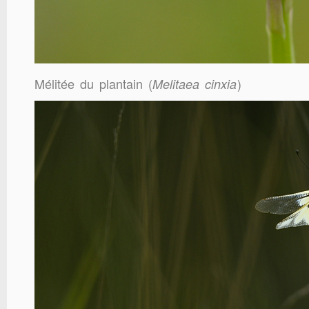
Mélitée du plantain
(
)
Melitaea cinxia