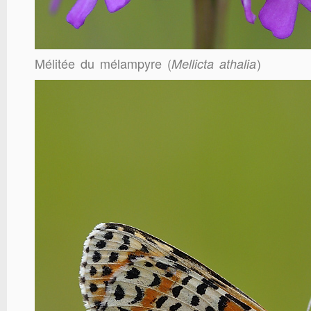
Mélitée du mélampyre (
)
Mellicta athalia