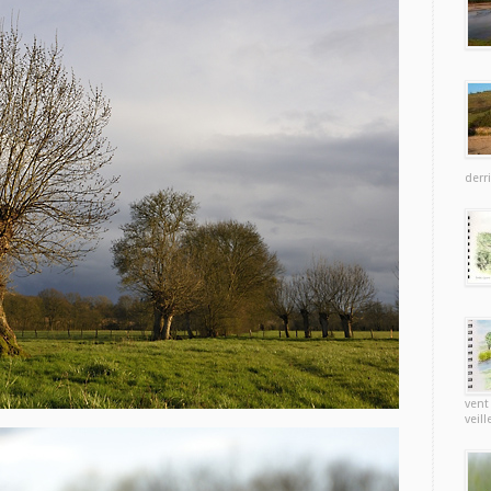
derr
vent
veill