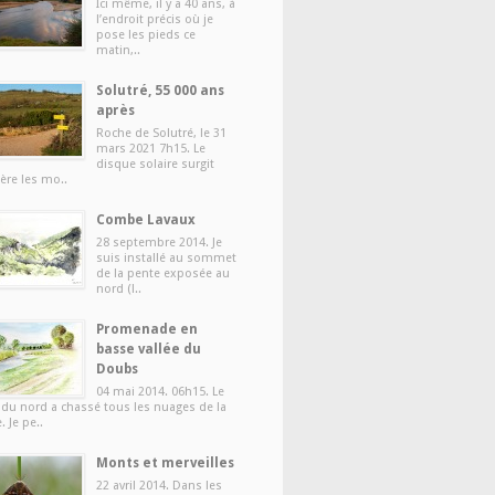
Ici même, il y a 40 ans, à
l’endroit précis où je
pose les pieds ce
matin,..
Solutré, 55 000 ans
après
Roche de Solutré, le 31
mars 2021 7h15. Le
disque solaire surgit
ière les mo..
Combe Lavaux
28 septembre 2014. Je
suis installé au sommet
de la pente exposée au
nord (l..
Promenade en
basse vallée du
Doubs
04 mai 2014. 06h15. Le
 du nord a chassé tous les nuages de la
e. Je pe..
Monts et merveilles
22 avril 2014. Dans les