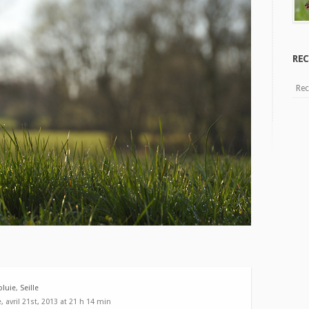
REC
pluie
,
Seille
 avril 21st, 2013 at 21 h 14 min