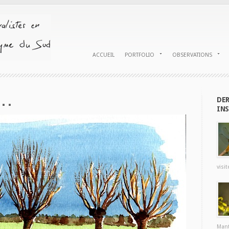
ACCUEIL
PORTFOLIO
OBSERVATIONS
e…
DER
INS
visit
Mant