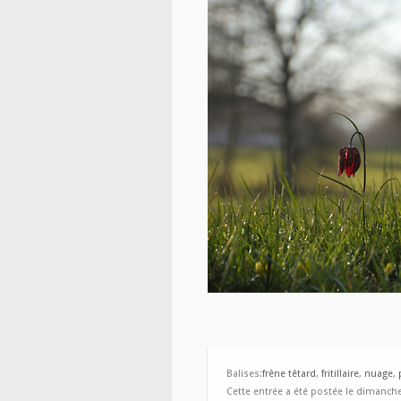
Balises:
frêne têtard
,
fritillaire
,
nuage
,
Cette entrée a été postée le dimanche,