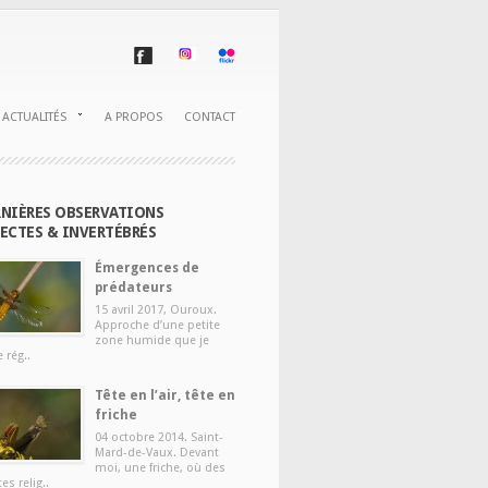
ACTUALITÉS
A PROPOS
CONTACT
NIÈRES OBSERVATIONS
ECTES & INVERTÉBRÉS
Émergences de
prédateurs
15 avril 2017, Ouroux.
Approche d’une petite
zone humide que je
e rég..
Tête en l’air, tête en
friche
04 octobre 2014. Saint-
Mard-de-Vaux. Devant
moi, une friche, où des
es relig..