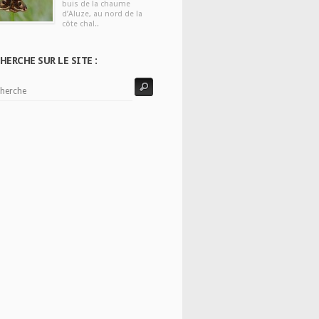
buis de la chaume
d’Aluze, au nord de la
côte chal..
HERCHE SUR LE SITE :