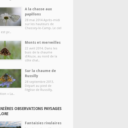
A la chasse aux
papillons
28 mai 2014 Après-midi
sur les hauteurs de
Chassey-le-Camp. Le ciel
 est pr..
Monts et merveilles
22 avril 2014. Dans les
buis de la chaume
d’Aluze, au nord de la
côte chal..
Sur la chaume de
Russilly
28 septembre 2013.
Départ au pied de
l’église de Russilly,
tion « La..
NIÈRES OBSERVATIONS PAYSAGES
LORE
Fantaisies rivulaires