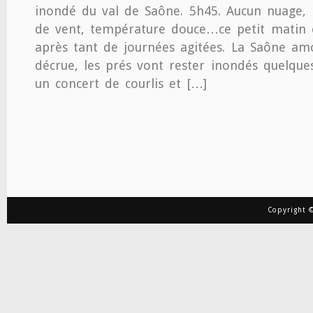
inondé du val de Saône. 5h45. Aucun nuage, 
de vent, température douce…ce petit matin e
après tant de journées agitées. La Saône am
décrue, les prés vont rester inondés quelques
un concert de courlis et […]
Copyright ©