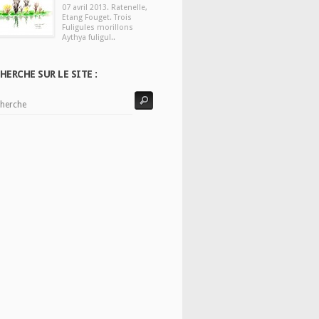
07 avril 2013. Ratenelle,
Etang Fouget. Trois
Fuligules morillons
Aythya fuligul..
HERCHE SUR LE SITE :