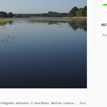
REC
:
Fuligules milouins
et
morillons
,
Nettes rousse…
Mais