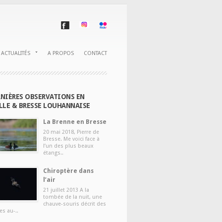
ACTUALITÉS
A PROPOS
CONTACT
NIÈRES OBSERVATIONS EN
LLE & BRESSE LOUHANNAISE
La Brenne en Bresse
20 mai 2018, Pierre de
Bresse. Me voici face à
l’un des plus beaux
étangs..
Chiroptère dans
l’air
21 juillet 2013 A la
tombée de la nuit, une
chauve-souris décrit des
es au-..