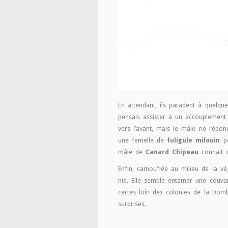
En attendant, ils paradent à quelqu
pensais assister à un accouplement
vers l’avant, mais le mâle ne répon
une femelle de
fuligule milouin
po
mâle de
Canard Chipeau
connait m
Enfin, camouflée au milieu de la v
nid. Elle semble entamer une couvai
certes loin des colonies de la Dom
surprises.