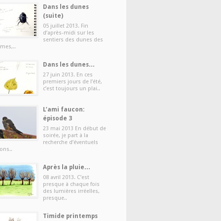
Dans les dunes
(suite)
05 juillet 2013. Fin
d’après-midi sur les
sentiers des dunes des
mes,..
Dans les dunes…
27 juin 2013. En ces
premiers jours de l’été,
c’est toujours un plai..
L’ami faucon:
épisode 3
23 mai 2013 En début de
soirée, je part à la
recherche d’éventuels
ons..
Après la pluie…
08 avril 2013. C’est
presque à chaque fois
des lumières irréelles,
presque..
Timide printemps