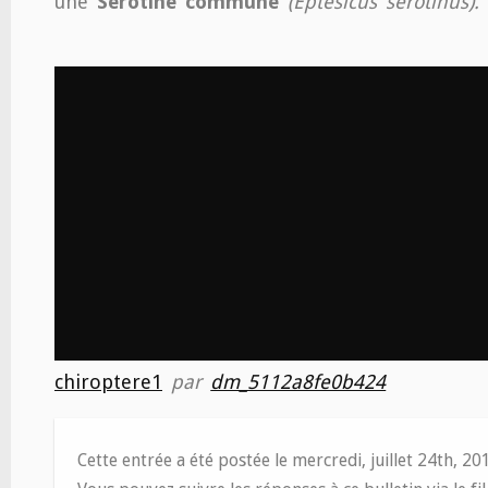
une
Sérotine commune
(Eptesicus serotinus).
chiroptere1
par
dm_5112a8fe0b424
Cette entrée a été postée le mercredi, juillet 24th, 2