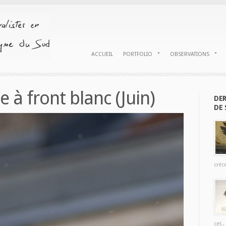
ACCUEIL
PORTFOLIO
OBSERVATIONS
à front blanc (Juin)
DER
DE 
créce
cet..