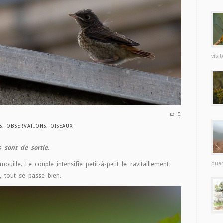
visit
0
S
,
OBSERVATIONS
,
OISEAUX
s sont de sortie.
uille. Le couple intensifie petit-à-petit le ravitaillement
quan
, tout se passe bien.