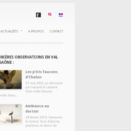
ACTUALITÉS
A PROPOS
CONTACT
NIÈRES OBSERVATIONS EN VAL
SAÔNE :
Les p’tits faucons
d’Chalon
13 mai 2025, je découvre
par hasard le cadavre
d’un mâle Faucon
relle Falco..
Ambiance au
dortoir
28 février 2019, Varennes
le Grand. Tout d’abord,
plantons le décor de