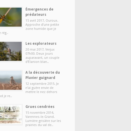
Émergences de
prédateurs
15 avril 2017, Ouroux.
Approche d’une petite
zone humide que je
e rég..
Les explorateurs
20 mai 2017, Verjux
07h00. Deux jours
auparavant, un couple
d’Elanion blan..
A la découverte du
Pluvier guignard
12 septembre 2015. Je
n’ai guère envie de
mettre le nez dehors
d je re..
Grues cendrées
15 novembre 2014,
Varennes-le-Grand.
Lumière grisâtre sur les
prairies du val de..