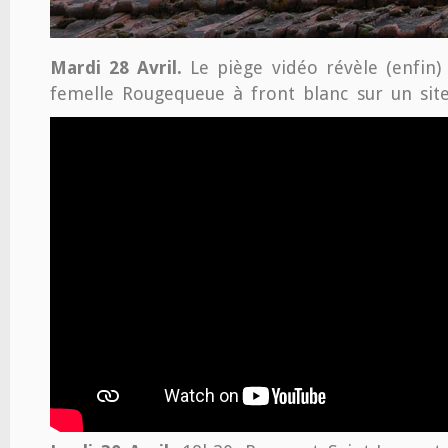
Mardi 28 Avril.
Le piège vidéo révèle (enfin)
femelle Rougequeue à front blanc sur un site