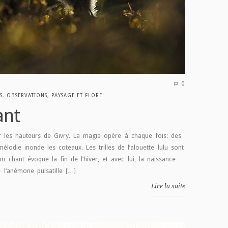
0
S
,
OBSERVATIONS
,
PAYSAGE ET FLORE
ant
ur les hauteurs de Givry. La magie opère à chaque fois: des
lodie inonde les coteaux. Les trilles de l’alouette lulu sont
on chant évoque la fin de l’hiver, et avec lui, la naissance
 l‘anémone pulsatille […]
Lire la suite