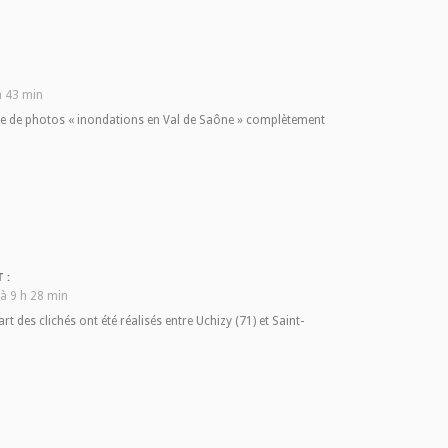
h 43 min
érie de photos « inondations en Val de Saône » complètement
 :
 à 9 h 28 min
art des clichés ont été réalisés entre Uchizy (71) et Saint-