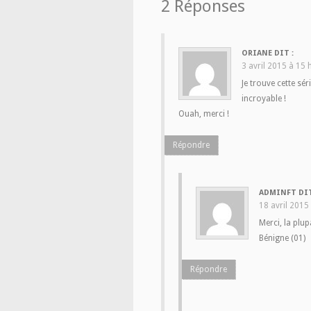
2 Réponses
ORIANE
DIT :
3 avril 2015 à 15 
Je trouve cette s
incroyable !
Ouah, merci !
Répondre
ADMINFT
DIT
18 avril 2015
Merci, la plup
Bénigne (01)
Répondre